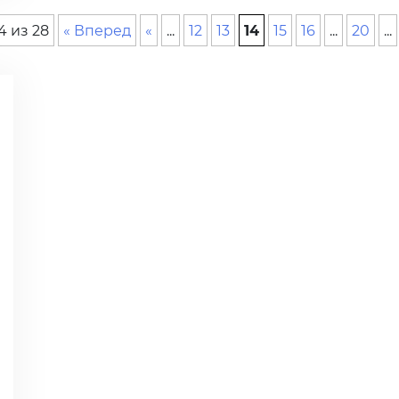
4 из 28
« Вперед
«
...
12
13
14
15
16
...
20
...