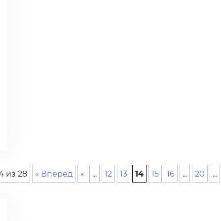
4 из 28
« Вперед
«
...
12
13
14
15
16
...
20
...