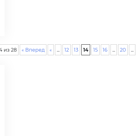
4 из 28
« Вперед
«
...
12
13
14
15
16
...
20
...