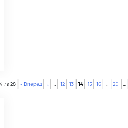
4 из 28
« Вперед
«
...
12
13
14
15
16
...
20
...