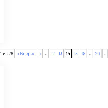
4 из 28
« Вперед
«
...
12
13
14
15
16
...
20
...