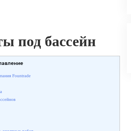
ы под бассейн
лавление
пания Fountrade
а
ассейнов
ь земляных работ