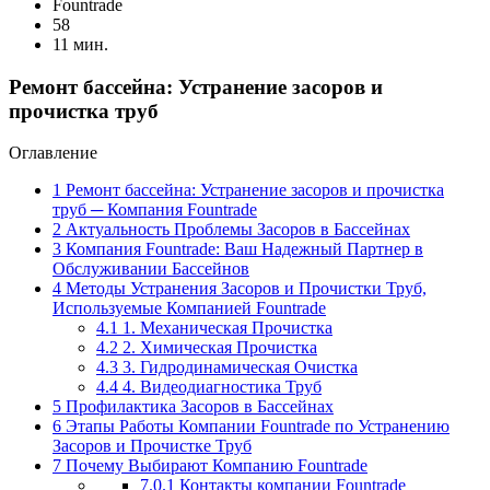
Fоuntrade
58
11 мин.
Ремонт бассейна: Устранение засоров и
прочистка труб
Оглавление
1
Ремонт бассейна: Устранение засоров и прочистка
труб ─ Компания Fountrade
2
Актуальность Проблемы Засоров в Бассейнах
3
Компания Fountrade: Ваш Надежный Партнер в
Обслуживании Бассейнов
4
Методы Устранения Засоров и Прочистки Труб,
Используемые Компанией Fountrade
4.1
1. Механическая Прочистка
4.2
2. Химическая Прочистка
4.3
3. Гидродинамическая Очистка
4.4
4. Видеодиагностика Труб
5
Профилактика Засоров в Бассейнах
6
Этапы Работы Компании Fountrade по Устранению
Засоров и Прочистке Труб
7
Почему Выбирают Компанию Fountrade
7.0.1
Контакты компании Fountrade