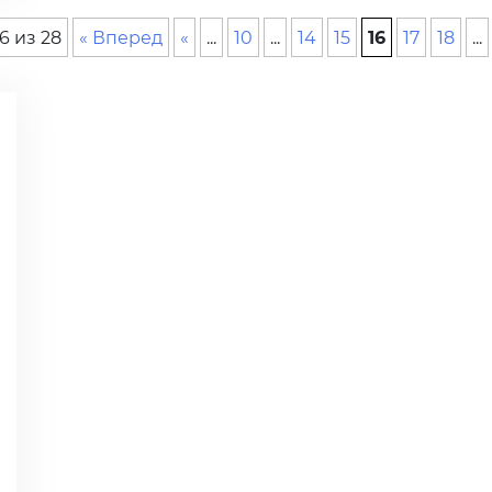
6 из 28
« Вперед
«
...
10
...
14
15
16
17
18
...