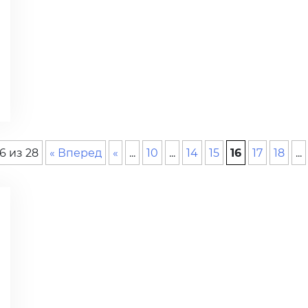
6 из 28
« Вперед
«
...
10
...
14
15
16
17
18
...