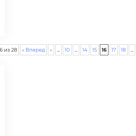
6 из 28
« Вперед
«
...
10
...
14
15
16
17
18
...