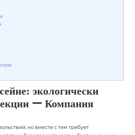
ра
и
trade
сейне: экологически
фекции ー Компания
ольствий, но вместе с тем требует