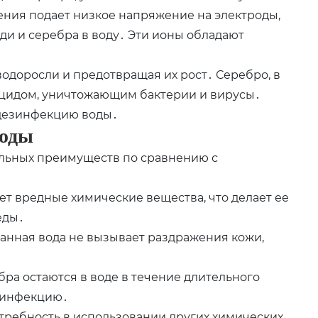
ения подает низкое напряжение на электроды,
и и серебра в воду․ Эти ионы обладают
водоросли и предотвращая их рост․ Серебро, в
ицидом, уничтожающим бактерии и вирусы․
дезинфекцию воды․
воды
льных преимуществ по сравнению с
ет вредные химические вещества, что делает ее
еды․
анная вода не вызывает раздражения кожи,
ра остаются в воде в течение длительного
зинфекцию․
требность в использовании других химических