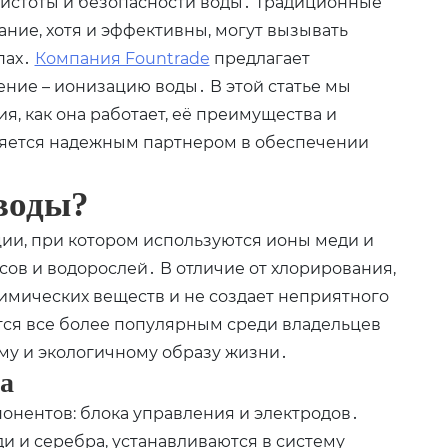
чистоты и безопасности воды․ Традиционные
ание, хотя и эффективны, могут вызывать
пах․
Компания Fountrade
предлагает
ние – ионизацию воды․ В этой статье мы
я, как она работает, её преимущества и
вляется надежным партнером в обеспечении
воды?
ии, при котором используются ионы меди и
сов и водорослей․ В отличие от хлорирования,
химических веществ и не создает неприятного
тся все более популярным среди владельцев
му и экологичному образу жизни․
а
понентов: блока управления и электродов․
и и серебра, устанавливаются в систему