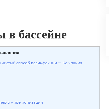
 в бассейне
лавление
и чистый способ дезинфекции ー Компания
нер в мире ионизации