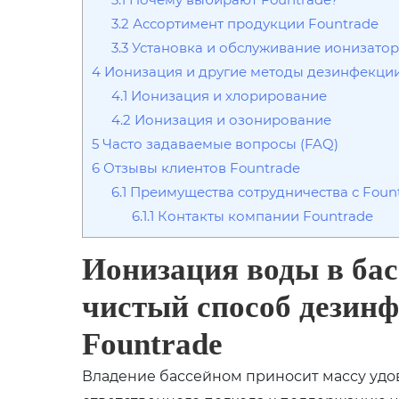
3.2
Ассортимент продукции Fountrade
3.3
Установка и обслуживание ионизато
4
Ионизация и другие методы дезинфекци
4.1
Ионизация и хлорирование
4.2
Ионизация и озонирование
5
Часто задаваемые вопросы (FAQ)
6
Отзывы клиентов Fountrade
6.1
Преимущества сотрудничества с Foun
6.1.1
Контакты компании Fountrade
Ионизация воды в бас
чистый способ дезин
Fountrade
Владение бассейном приносит массу удов