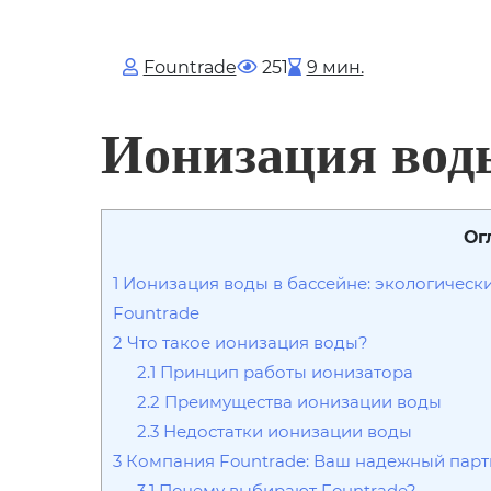
Fоuntrade
251
9 мин.
Ионизация воды
Ог
1
Ионизация воды в бассейне: экологическ
Fountrade
2
Что такое ионизация воды?
2.1
Принцип работы ионизатора
2.2
Преимущества ионизации воды
2.3
Недостатки ионизации воды
3
Компания Fountrade: Ваш надежный парт
3.1
Почему выбирают Fountrade?