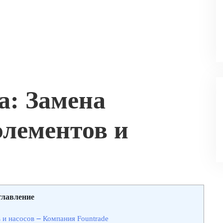
а: Замена
лементов и
главление
и насосов ౼ Компания Fountrade