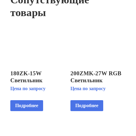
товары
180ZK-15W
200ZMK-27W RGB
Светильник
Светильник
светодиодный
светодиодный
Цена по запросу
Цена по запросу
подводный IP68/
подводный IP68
установка на
установка на
Подробнее
Подробнее
фонтанную насадку
фонтанную насадку