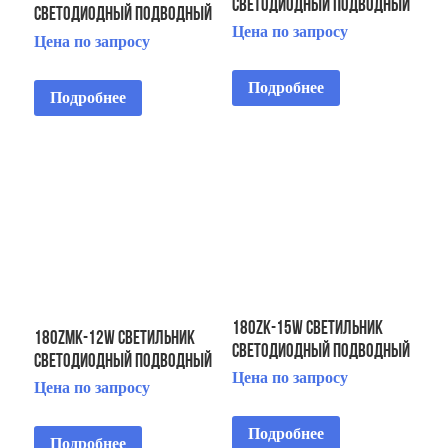
светодиодный подводный
светодиодный подводный
IP68 установка на
Цена по запросу
IP68/установка на
Цена по запросу
фонтанную насадку
фонтанную насадку
Подробнее
Подробнее
180ZK-15W Светильник
180ZMK-12W Светильник
светодиодный подводный
светодиодный подводный
IP68/установка на
Цена по запросу
IP68 установка на
Цена по запросу
фонтанную насадку
фонтанную насадку
Подробнее
Подробнее