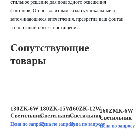
стильное решение для подводного освещения
фонтанов. Он позволит вам создать уникальные и
запоминающиеся впечатления, превратив ваш фонтан
в настоящий объект восхищения.
Сопутствующие
товары
130ZK-6W
180ZK-15W
160ZK-12W
160ZMK-6W
Светильник
Светильник
Светильник
Светильник
светодиодный
светодиодный
светодиодный
Цена по запросу
Цена по запросу
Цена по запросу
светодиодны
Цена по запросу
подводный
подводный
подводный
подводный