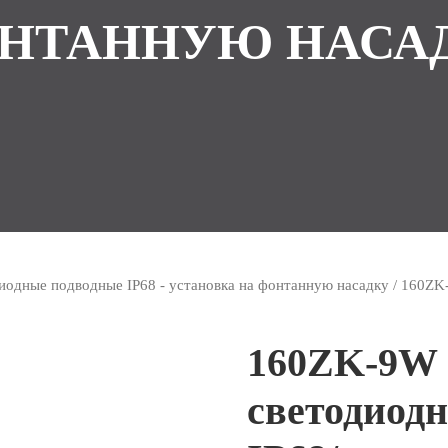
НТАННУЮ НАСА
иодные подводные IP68 - установка на фонтанную насадку
/ 160ZK
160ZK-9W
светодиод