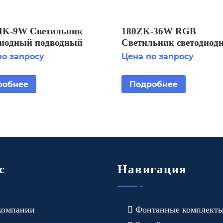
K-9W Светильник
180ZK-36W RGB
диодный подводный
Светильник светодиод
становка на
подводный IP68 устано
по запросу
Цена по запросу
нную насадку
на фонтанную насадку
робнее
Подробнее
с
Навигация
компании
Фонтанные комплект