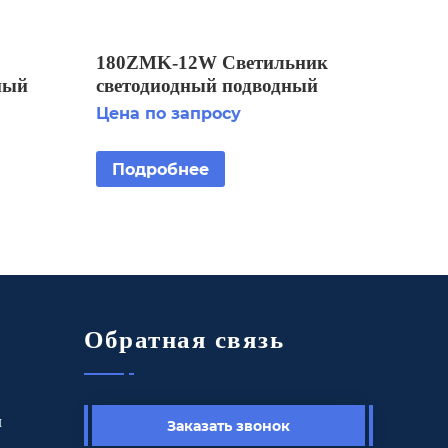
180ZMK-12W Светильник
ный
светодиодный подводный
вка
IP68 установка на
Цена по запросу
фонтанную насадку
Подробнее
Обратная связь
ы
Заказать звонок