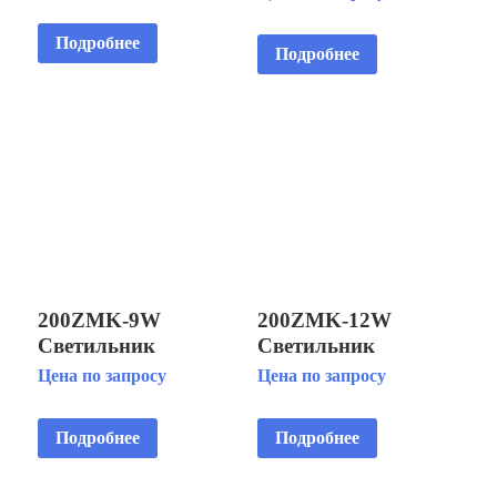
подводный IP68/
подводный IP68
установка на
установка на
Подробнее
фонтанную насадку
Подробнее
фонтанную насадку
200ZMK-9W
200ZMK-12W
Светильник
Светильник
светодиодный
светодиодный
Цена по запросу
Цена по запросу
подводный IP68/
подводный IP68/
установка на
установка на
Подробнее
Подробнее
фонтанную насадку
фонтанную насадку