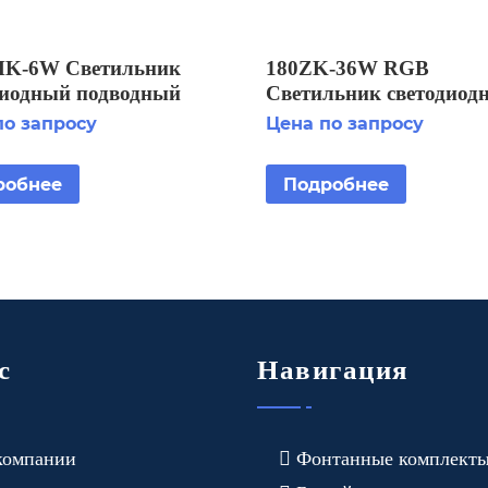
K-6W Светильник
180ZK-36W RGB
диодный подводный
Светильник светодиод
становка на
подводный IP68 устано
по запросу
Цена по запросу
нную насадку
на фонтанную насадку
робнее
Подробнее
с
Навигация
компании
Фонтанные комплект