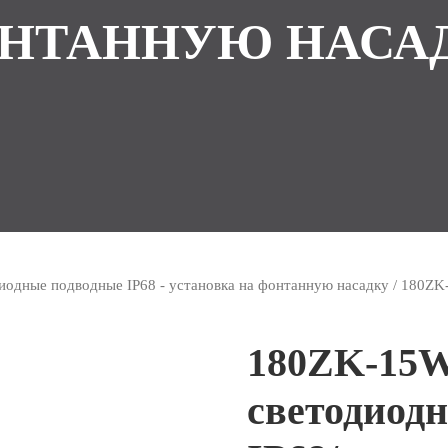
НТАННУЮ НАСА
иодные подводные IP68 - установка на фонтанную насадку
/ 180ZK
180ZK-15W
светодиод