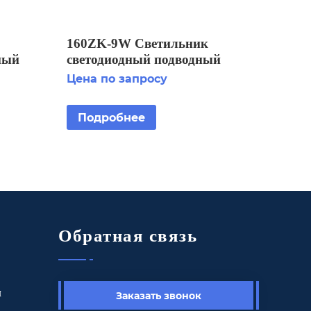
160ZK-9W Светильник
ный
светодиодный подводный
вка
IP68/установка на
Цена по запросу
фонтанную насадку
Подробнее
Обратная связь
ы
Заказать звонок