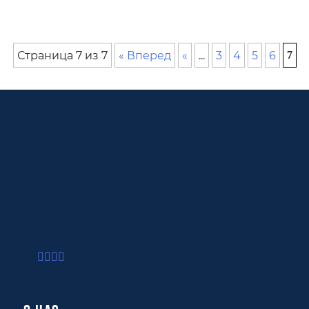
Страница 7 из 7
« Вперед
«
...
3
4
5
6
7