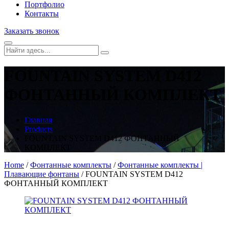
Портфолио
Контакты
Заказать звонок
FOUNTAIN SYSTEM D412
ФОНТАННЫЙ КОМПЛЕКТ
Главная
Products
FOUNTAIN SYSTEM D412 ФОНТАННЫЙ
КОМПЛЕКТ
Home
/
Фонтанные комплекты
/
Фонтанные комплекты |
Плавающие фонтаны
/ FOUNTAIN SYSTEM D412
ФОНТАННЫЙ КОМПЛЕКТ