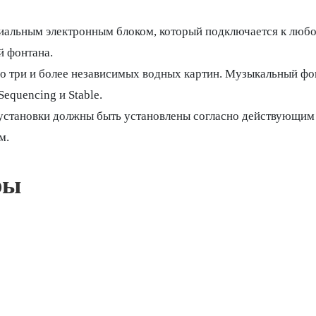
льным электронным блоком, который подключается к любом
й фонтана.
о три и более независимых водных картин. Музыкальный фо
equencing и Stable.
 установки должны быть установлены согласно действующи
м.
ры