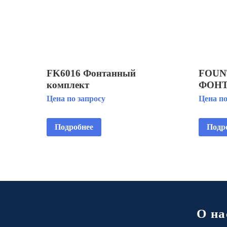
FK6016 Фонтанный
FOUN
комплект
ФОН
КОМ
Цена по запросу
Цена по
Подробнее
Подр
О на