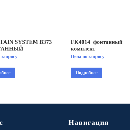
TAIN SYSTEM B373
FK4014 фонтанный
ТАННЫЙ
комплект
ПЛЕКТ
 запросу
Цена по запросу
обнее
Подробнее
с
Навигация