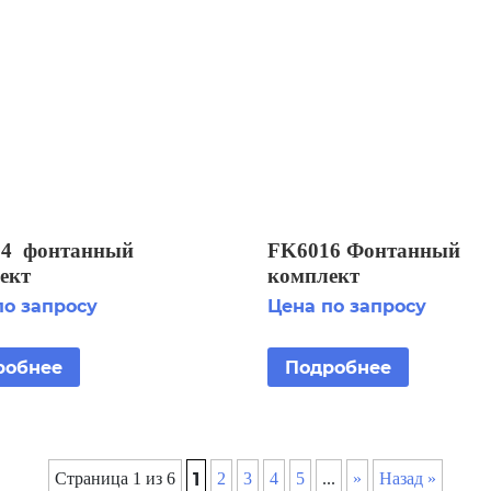
4 фонтанный
FK6016 Фонтанный
ект
комплект
по запросу
Цена по запросу
робнее
Подробнее
1
Страница 1 из 6
2
3
4
5
...
»
Назад »