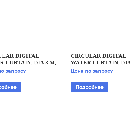
ULAR DIGITAL
CIRCULAR DIGITAL
 CURTAIN, DIA 3 M,
WATER CURTAIN, DIA
C CONFIGURATION
BASIC CONFIGURAT
по запросу
Цена по запросу
1036) КРУГОВОЙ
(F8121069) КРУГОВО
ОВОЙ ЗАНАВЕС
ЦИФРОВОЙ ЗАНАВЕ
робнее
Подробнее