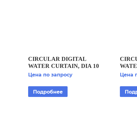
CIRCULAR DIGITAL
CIRC
WATER CURTAIN, DIA 10
WATER
M, BASIC
BASI
Цена по запросу
Цена 
CONFIGURATION
(F812
(F8121104) КРУГОВОЙ
ЦИФР
Подробнее
Под
ЦИФРОВОЙ ЗАНАВЕС