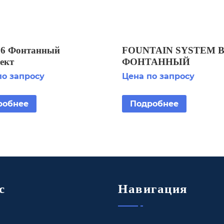
6 Фонтанный
FOUNTAIN SYSTEM B
ект
ФОНТАННЫЙ
КОМПЛЕКТ
по запросу
Цена по запросу
робнее
Подробнее
с
Навигация