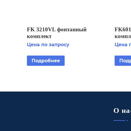
FK 3210VL фонтанный
FK601
комплект
компл
Цена по запросу
Цена 
Подробнее
Под
О на