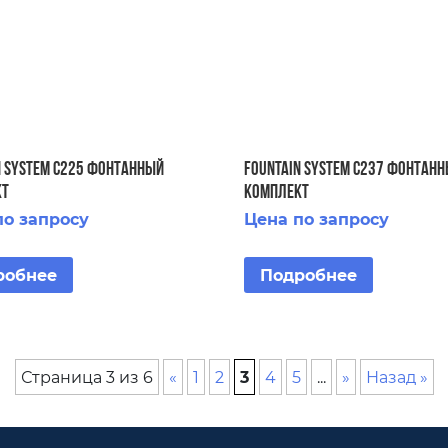
N SYSTEM C225 ФОНТАННЫЙ
FOUNTAIN SYSTEM C237 ФОНТАН
КТ
КОМПЛЕКТ
по запросу
Цена по запросу
робнее
Подробнее
Страница 3 из 6
«
1
2
3
4
5
...
»
Назад »