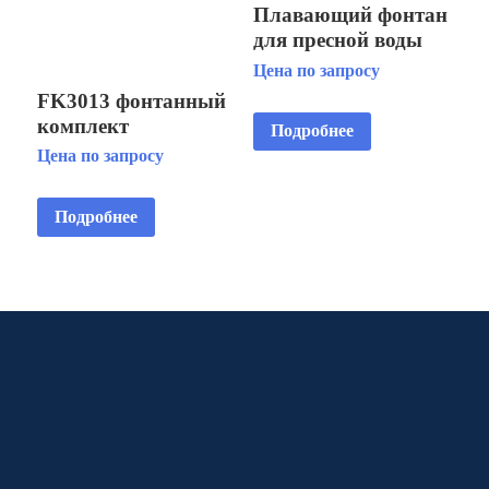
Плавающий фонтан
для пресной воды
Цветок
Цена по запросу
FK3013 фонтанный
комплект
Подробнее
Цена по запросу
Подробнее