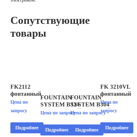
Сопутствующие
товары
FK2112
FK 3210VL
фонтанный
фонтанный
FOUNTAIN
FOUNTAIN
комплект
комплект
Цена по
Цена по
SYSTEM B324
SYSTEM B304
запросу
запросу
ФОНТАННЫЙ
ФОНТАННЫЙ
Цена по запросу
Цена по запросу
КОМПЛЕКТ
КОМПЛЕКТ
Подробнее
Подробнее
Подробнее
Подробнее