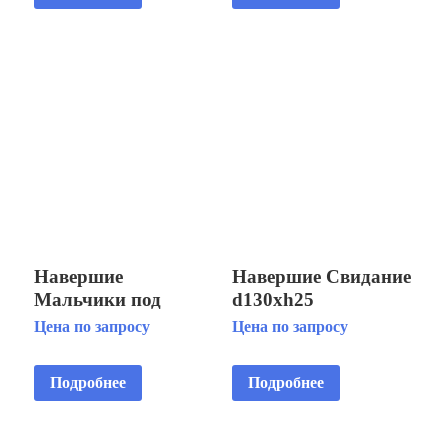
Навершие
Навершие Свидание
Мальчики под
d130xh25
зонтом d60xh70
Цена по запросу
Цена по запросу
Подробнее
Подробнее