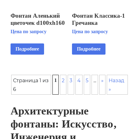
Фонтан Аленький
Фонтан Классика-1
цветочек d100хh160
Гречанка
D150xH230
Цена по запросу
Цена по запросу
Подробнее
Подробнее
Страница 1 из
2
3
4
5
...
»
Назад
1
6
»
Архитектурные
фонтаны: Искусство‚
Инженерия и