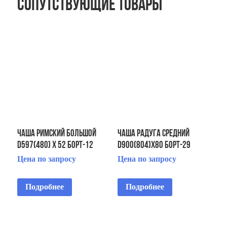
Сопутствующие товары
ЧАША Римский большой
ЧАША Радуга средний
D597(480) х 52 Борт-12
D900(804)х80 Борт-29
Тумбы-4 Пороги -16
Плитка-86 крышка-29
Цена по запросу
Цена по запросу
Подробнее
Подробнее