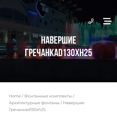
НАВЕРШИЕ
ГРЕЧАНКАD130XH25
Home
/
Фонтанные комплекты
/
Архитектурные фонтаны
/ Навершие
Гречанкаd130xh25