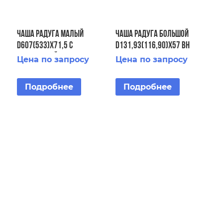
ЧАША Радуга малый
ЧАША Радуга большой
D607(533)х71,5 с
D131,93(116,90)х57 ВН
облицовкой Борт-8
борт-36 НР борт- 36
Цена по запросу
Цена по запросу
крышка-36
Подробнее
Подробнее