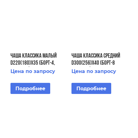
Чаша Классика малый
ЧАША Классика средний
D220(180)x35 (Борт-4,
D300(256)х40 (Борт-8
Кронштейн-4, основание
Кронштейн-8)
Цена по запросу
Цена по запросу
D214)
Подробнее
Подробнее