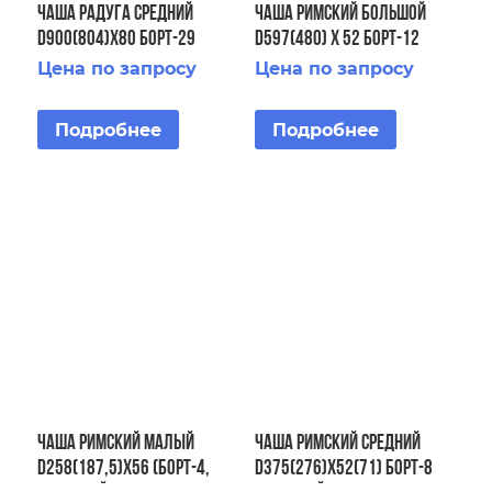
ЧАША Радуга средний
ЧАША Римский большой
D900(804)х80 Борт-29
D597(480) х 52 Борт-12
Плитка-86 крышка-29
Тумбы-4 Пороги -16
Цена по запросу
Цена по запросу
Подробнее
Подробнее
ЧАША Римский малый
ЧАША Римский средний
D258(187,5)х56 (Борт-4,
D375(276)х52(71) Борт-8