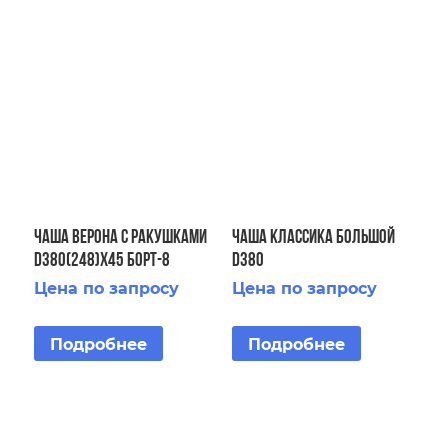
ЧАША Верона с ракушками
ЧАША Классика большой
D380(248)x45 Борт-8
D380
Ракушки-6/8
Цена по запросу
Цена по запросу
Подробнее
Подробнее