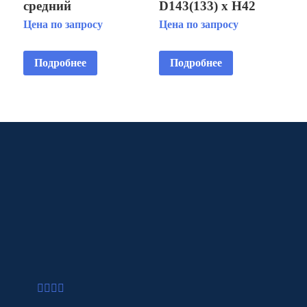
средний
D143(133) х H42
D310(260)x50 Борт-8
Цена по запросу
Цена по запросу
Подробнее
Подробнее