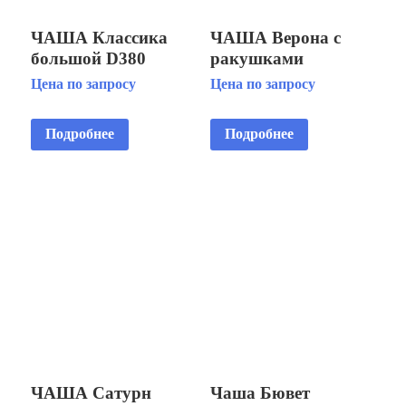
ЧАША Классика
ЧАША Верона с
большой D380
ракушками
D380(248)x45 Борт-8
Цена по запросу
Цена по запросу
Ракушки-6/8
Подробнее
Подробнее
ЧАША Сатурн
Чаша Бювет