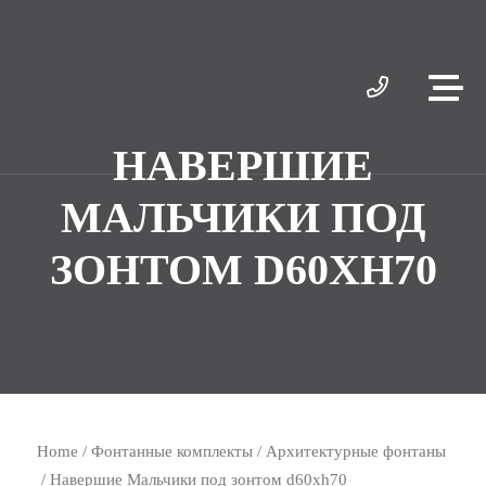
НАВЕРШИЕ
МАЛЬЧИКИ ПОД
ЗОНТОМ D60XH70
Home
/
Фонтанные комплекты
/
Архитектурные фонтаны
/ Навершие Мальчики под зонтом d60xh70