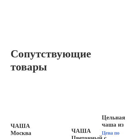
Сопутствующие
товары
Цельная
чаша из
ЧАША
ЧАША
мрамора
Москва
Цена по
Цветочный с
«Уран»