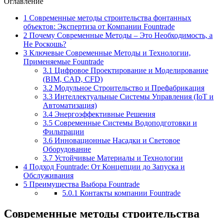
Оглавление
1
Современные методы строительства фонтанных
объектов: Экспертиза от Компании Fountrade
2
Почему Современные Методы – Это Необходимость, а
Не Роскошь?
3
Ключевые Современные Методы и Технологии,
Применяемые Fountrade
3.1
Цифровое Проектирование и Моделирование
(BIM, CAD, CFD)
3.2
Модульное Строительство и Префабрикация
3.3
Интеллектуальные Системы Управления (IoT и
Автоматизация)
3.4
Энергоэффективные Решения
3.5
Современные Системы Водоподготовки и
Фильтрации
3.6
Инновационные Насадки и Световое
Оборудование
3.7
Устойчивые Материалы и Технологии
4
Подход Fountrade: От Концепции до Запуска и
Обслуживания
5
Преимущества Выбора Fountrade
5.0.1
Контакты компании Fountrade
Современные методы строительства