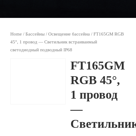
Home
/
Бассейны
/
Освещение бассейна
/ FT165GM RGB
45°, 1 провод — Светильник встраиваимый
светодиодный подводный IP68
FT165GM
RGB 45°,
1 провод
—
Светильни