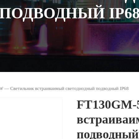
ПОДВОДНЫЙ IP6
 — Светильник встраиваимый светодиодный подводный IP68
FT130GM-
встраиваи
подводный