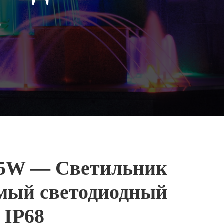
8
5W — Светильник
мый светодиодный
 IP68