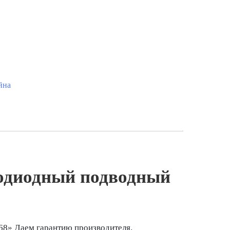
йна
одиодный подводный
8» Даем гарантию производителя.