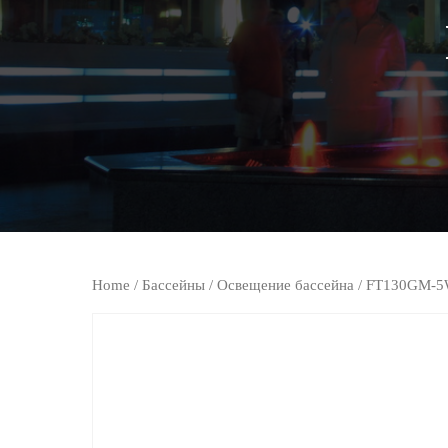
Home
/
Бассейны
/
Освещение бассейна
/ FT130GM-5W