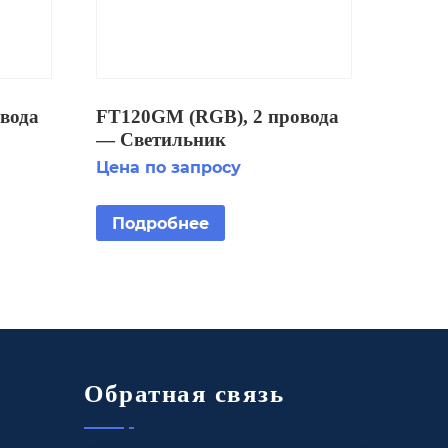
вода
FT120GM (RGB), 2 провода
— Светильник
одный
встраиваимый светодиодный
Цена по запросу
подводный IP68
Подробнее
Обратная связь