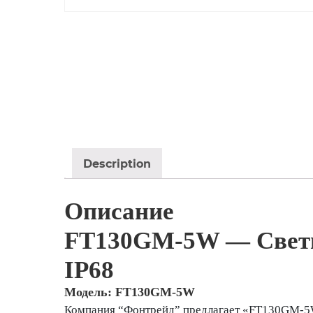
Description
Описание
FT130GM-5W — Свети
IP68
Модель: FT130GM-5W
Компания “Фонтрейд” предлагает «FT130GM-5W