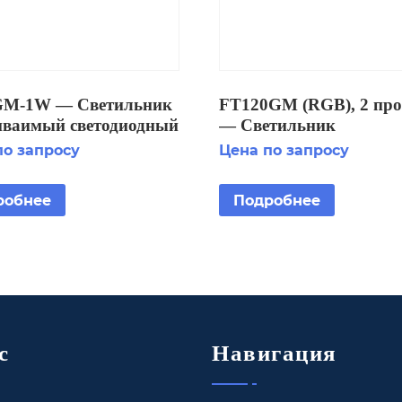
M-1W — Светильник
FT120GM (RGB), 2 про
иваимый светодиодный
— Светильник
дный IP68
встраиваимый светоди
по запросу
Цена по запросу
подводный IP68
робнее
Подробнее
с
Навигация