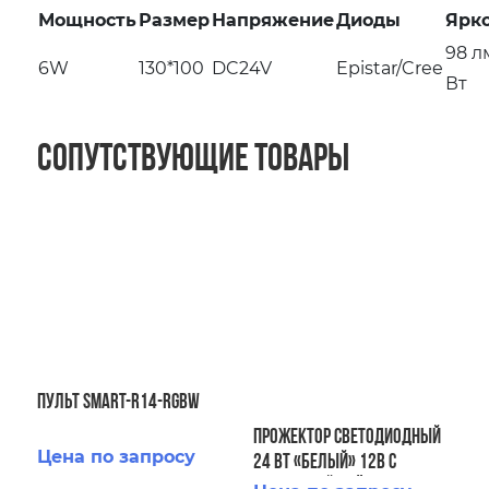
Мощность
Размер
Напряжение
Диоды
Ярк
98 л
6W
130*100
DC24V
Epistar/Cree
Вт
Сопутствующие товары
Пульт SMART-R14-RGBW
Прожектор светодиодный
Цена по запросу
24 Вт «белый» 12В с
закладной плёнка AISI