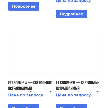
Цена по запросу
316L
Подробнее
Подробнее
FT130GM-3W — Светильник
FT130GM-6W — Светильник
встраиваимый
встраиваимый
светодиодный подводный
светодиодный подводный
Цена по запросу
Цена по запросу
IP68
IP68