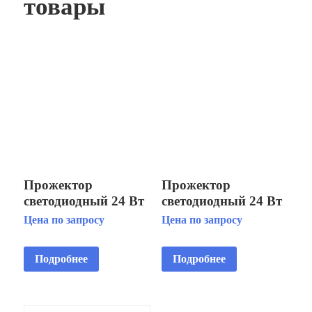
товары
Прожектор
Прожектор
светодиодный 24 Вт
светодиодный 24 Вт
«RGBW» 12В с
«RGBW» 12В с
Цена по запросу
Цена по запросу
закладной (бетон)
закладной (бетон)
AISI 304
AISI 316L
Подробнее
Подробнее