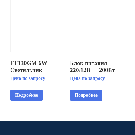
FT130GM-6W —
Блок питания
Светильник
220/12В — 200Вт
встраиваимый
IP20
Цена по запросу
Цена по запросу
светодиодный
подводный IP68
Подробнее
Подробнее