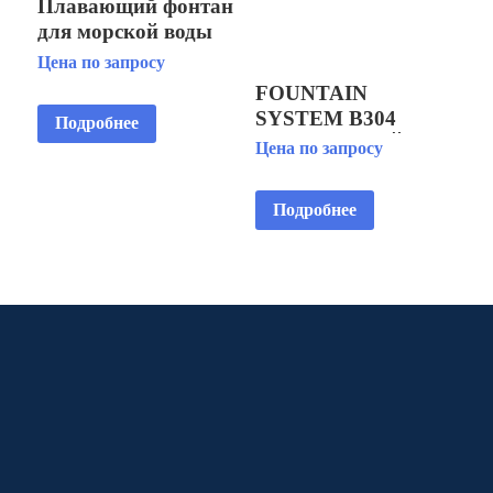
Плавающий фонтан
для морской воды
Цена по запросу
FOUNTAIN
SYSTEM B304
Подробнее
ФОНТАННЫЙ
Цена по запросу
КОМПЛЕКТ
Подробнее