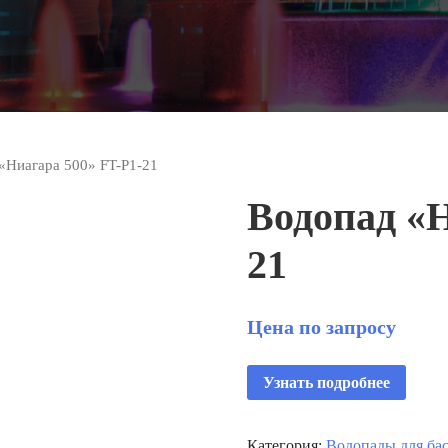
«Ниагара 500» FT-Р1-21
Водопад «Н
21
Цена по запросу
Узнать подробнее
Категория:
Водопады для ба