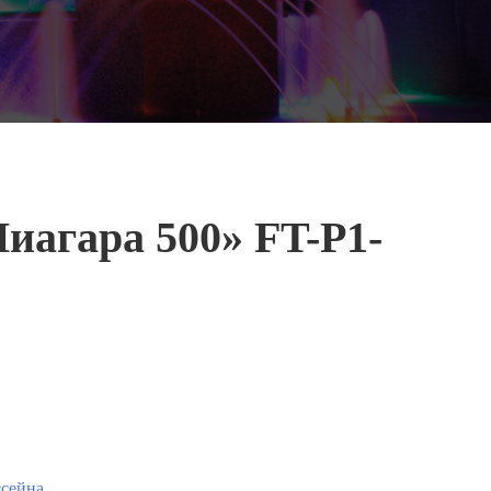
иагара 500» FT-Р1-
ссейна