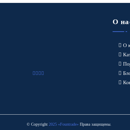
О на
О 
Ка
По
Бл
Ко
© Copyright
2025 «Fоuntrade»
Права защищены.