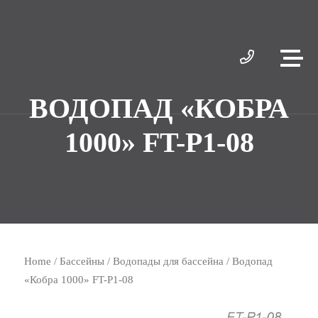
ВОДОПАД «КОБРА
1000» FT-Р1-08
Home
/
Бассейны
/
Водопады для бассейна
/ Водопад
«Кобра 1000» FT-Р1-08