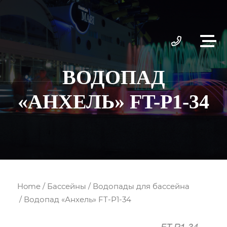
ВОДОПАД
«АНХЕЛЬ» FT-Р1-34
Home
/
Бассейны
/
Водопады для бассейна
/ Водопад «Анхель» FT-Р1-34