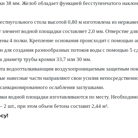
ки 38 мм. Желоб обладает функцией бесступенчатого наклон
стиугольного стола высотой 0,80 м изготовлена из нержаве
т элемент водной площадки составляет 2,0 мм. Отверстие дл
жены 4 полки. Крепление основания происходит с помощью а
ен для создания разнообразных потоков воды с помощью 5 с
 а диаметр трубы кромки 33,7 или 30 мм.
та водоотталкивающим воздухопроницаемым защитным покр
е навесные части направляют свои усилия непосредственно 
есанкционированного ослабления заглушками.
ки водной площадки изготавливаются по месту. Необходимо
 – 2 шт., при этом объем бетона составит 2,44 м³.
су!