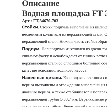
Описание
Водная площадка FT-
Арт.: FT-34670-703
Стойки.
Стойки подиума выполнены из цилинд
несъемным колпачком из нержавеющей стали. Ст
нержавеющей стали. Нижняя часть стойки обрам
Подиум.
Пол подиума изготовлен из досок то
снимают фаску и освобождают от гнилых ветве
нержавеющей стали со сплошным болтовым сое
качестве основания водяного насоса.
Навесные детали.
Качающаяся лестница со 
перила выполнены и ограждения выполнены из н
двойные перила, а также стабилизаторы попере
нержавеющей трубы Ø 33,7 мм. Вертикальные р
закреплены на стойках. Решетчатый парапет из