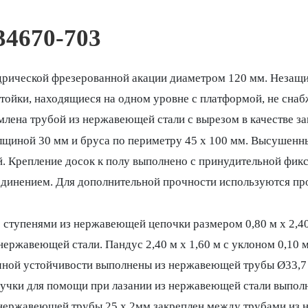
34670-703
рической фрезерованной акации диаметром 120 мм. Незащи
ойки, находящиеся на одном уровне с платформой, не снаб
лена трубой из нержавеющей стали с вырезом в качестве за
лщиной 30 мм и бруса по периметру 45 х 100 мм. Высушенны
й. Крепление досок к полу выполнено с принудительной фи
динением. Для дополнительной прочности используются пр
ступенями из нержавеющей цепочки размером 0,80 м x 2,40 
ержавеющей стали. Пандус 2,40 м х 1,60 м с уклоном 0,10 м
чной устойчивости выполнены из нержавеющей трубы Ø33,7 
учки для помощи при лазании из нержавеющей стали выполн
 нержавеющей трубы 25 х 2мм закреплен между трубами из н