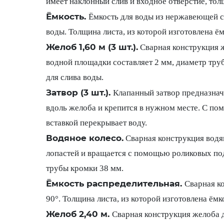
имеет наклонный слив и входное отверстие, тол
Ёмкость.
Ёмкость для воды из нержавеющей ст
воды. Толщина листа, из которой изготовлена ё
Желоб 1,60 м (3 шт.).
Сварная конструкция ж
водной площадки составляет 2 мм, диаметр тру
для слива воды.
Затвор (3 шт.).
Клапанный затвор предназнач
вдоль желоба и крепится в нужном месте. С по
вставкой перекрывает воду.
Водяное колесо.
Сварная конструкция водян
лопастей и вращается с помощью роликовых под
трубы кромки 38 мм.
Ёмкость распределительная.
Сварная к
90°. Толщина листа, из которой изготовлена ём
Желоб 2,40 м.
Сварная конструкция желоба д