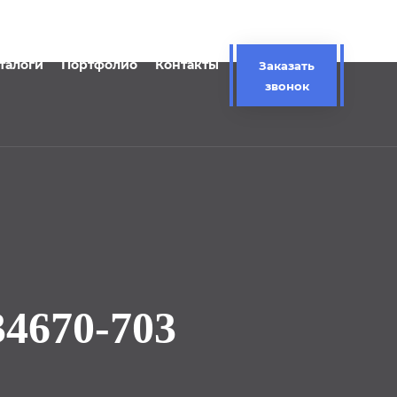
талоги
Портфолио
Контакты
Заказать
звонок
670-703