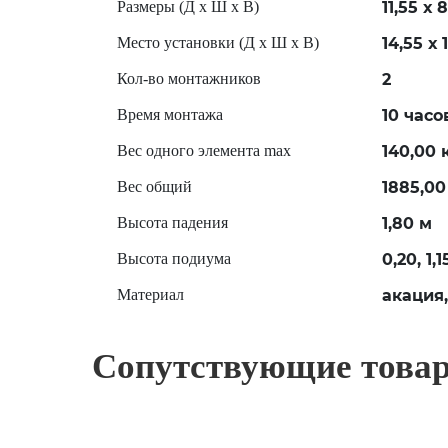
11,55 х 
Размеры (Д х Ш х В)
14,55 х 
Место установки (Д х Ш х В)
2
Кол-во монтажников
10 часо
Время монтажа
140,00 
Вес одного элемента max
1885,00
Вес общий
1,80 м
Высота падения
0,20, 1,1
Высота подиума
акация
Материал
Сопутствующие това