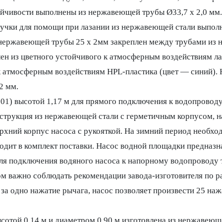
ойчивости выполнены из нержавеющей трубы Ø33,7 x 2,0 мм
учки для помощи при лазании из нержавеющей стали выполн
 нержавеющей трубы 25 х 2мм закреплен между трубами из н
влен из цветного устойчивого к атмосферным воздействиям ла
 к атмосферным воздействиям HPL-пластика (цвет — синий).
2 мм.
001) высотой 1,17 м для прямого подключения к водопровод
струкция из нержавеющей стали с герметичным корпусом, 
хний корпус насоса с рукояткой. На зимний период необход
одит в комплект поставки. Насос водной площадки предназна
ля подключения водяного насоса к напорному водопроводу 
том важно соблюдать рекомендации завода-изготовителя по 
за одно нажатие рычага, насос позволяет произвести 25 нажа
сотой 0,14 м и диаметром 0,90 м изготовлена из нержавеюще