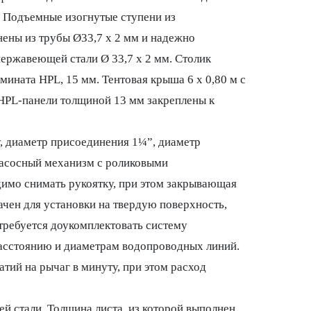
. Подъемные изогнутые ступени из
ены из трубы Ø33,7 x 2 мм и надежно
ержавеющей стали Ø 33,7 х 2 мм. Столик
мината HPL, 15 мм. Тентовая крыша 6 x 0,80 м с
 HPL-панели толщиной 13 мм закреплены к
у, диаметр присоединения 1¼”, диаметр
насосный механизм с роликовыми
имо снимать рукоятку, при этом закрывающая
чен для установки на твердую поверхность,
требуется доукомплектовать систему
расстоянию и диаметрам водопроводных линий.
тий на рычаг в минуту, при этом расход
й стали. Толщина листа, из которой выполнен