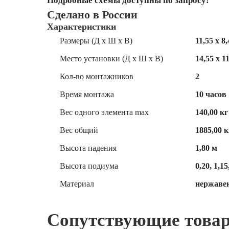
Подробные схемы доступны по запросу!
Сделано в России
Характеристики
Размеры (Д х Ш х В)
11,55 х 8,
Место установки (Д х Ш х В)
14,55 х 11
Кол-во монтажников
2
Время монтажа
10 часов
Вес одного элемента max
140,00 кг
Вес общий
1885,00 к
Высота падения
1,80 м
Высота подиума
0,20, 1,15
Материал
нержавею
Сопутствующие това