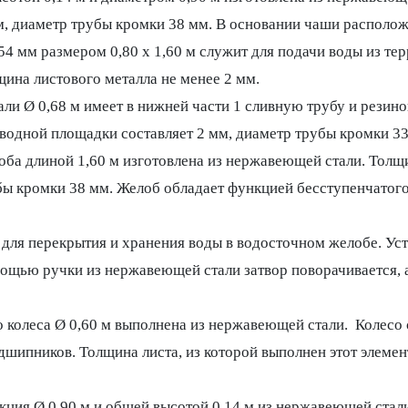
м, диаметр трубы кромки 38 мм. В основании чаши располож
мм размером 0,80 х 1,60 м служит для подачи воды из тер
щина листового металла не менее 2 мм.
ли Ø 0,68 м имеет в нижней части 1 сливную трубу и резино
 водной площадки составляет 2 мм, диаметр трубы кромки 33
ба длиной 1,60 м изготовлена из нержавеющей стали. Толщин
бы кромки 38 мм. Желоб обладает функцией бесступенчатог
 для перекрытия и хранения воды в водосточном желобе. Ус
мощью ручки из нержавеющей стали затвор поворачивается, 
 колеса Ø 0,60 м выполнена из нержавеющей стали. Колесо 
шипников. Толщина листа, из которой выполнен этот элемен
кция Ø 0,90 м и общей высотой 0,14 м из нержавеющей ста