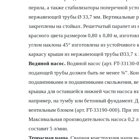
перила, а также стабилизаторы поперечной уст
нержавеющей трубы Ø 33,7 мм. Вертикальные р
закреплены на стойках. Решетчатый парапет из
красного цвета размером 0,80 x 0,80 м, изгото
углом наклона 45° изготовлена из устойчивого
каркасу крыши из нержавеющей трубы Ø33,7 x 
Водяной насос.
Водяной насос (арт. FT-33130-
подающей трубы должен быть не менее ¾”. Кон
подшипниками и подшипниками скольжения, вер
крышка для оставшейся нижней части насоса вх
например, на тумбу или бетонный фундамент. Д
вентильным блоком (арт. FT-33190-000). При э
Максимальная производительность насоса 0,2 л 
составит 5 л/мин.
Террасная чаша.
Сварная конструкция чаши вы