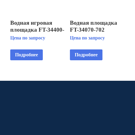
Водная игровая
Водная площадка
площадка FT-34400-
FT-34070-702
500
Цена по запросу
Цена по запросу
Подробнее
Подробнее