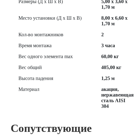
Размеры (Д х Ш х В)
5,00 х 3,60 х
1,70 м
Место установки (Д х Ш х В)
8,00 х 6,60 х
1,70 м
Кол-во монтажников
2
Время монтажа
3 часа
Вес одного элемента max
60,00 кг
Вес общий
405,00 кг
Высота падения
1,25 м
Материал
акация,
нержавеющая
сталь AISI
304
Сопутствующие