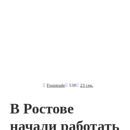
Fоuntrade
538
23 сек.
В Ростове
начали работать