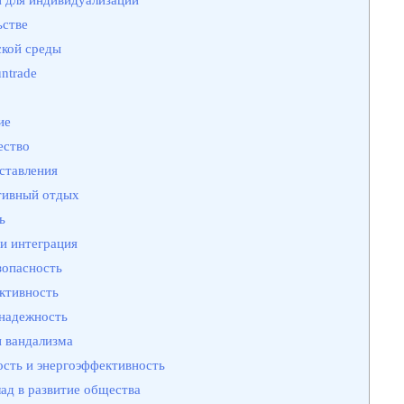
ьстве
ской среды
ntrade
а
ие
ество
ставления
тивный отдых
ь
и интеграция
зопасность
ктивность
 надежность
и вандализма
ость и энергоэффективность
ад в развитие общества