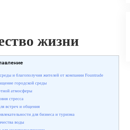
ество жизни
лавление
среды и благополучия жителей от компании Fountrade
гащение городской среды
ртной атмосферы
овня стресса
для встреч и общения
влекательности для бизнеса и туризма
ачества воды
 для индивидуализации