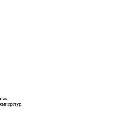
иях.
емператур.