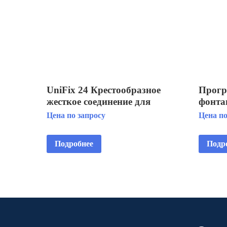
UniFix 24 Крестообразное
Прогр
жесткое соединение для
фонт
присоединения 3-х
FONT
Цена по запросу
Цена по
энергопотребителей
Подробнее
Подр