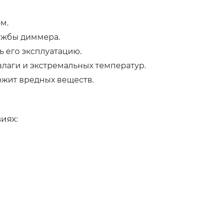
м.
ужбы диммера.
ь его эксплуатацию.
лаги и экстремальных температур.
ржит вредных веществ.
иях: