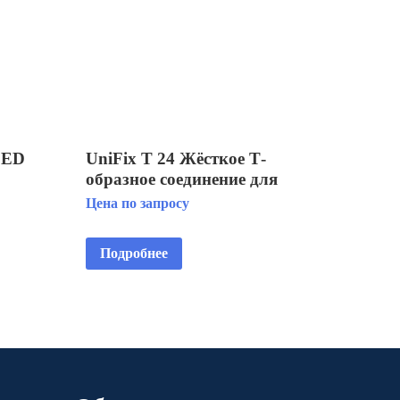
LED
UniFix T 24 Жёсткое Т-
образное соединение для
разветвления 2-х
Цена по запросу
энергопотребителей.
Подробнее