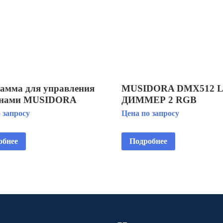
амма для управления
MUSIDORA DMX512 
анами MUSIDORA
ДИММЕР 2 RGB
ANPLAY
ПРОЖЕКТОРА
 запросу
Цена по запросу
обнее
Подробнее