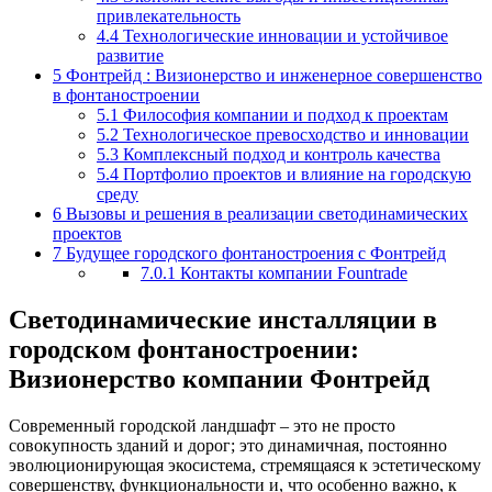
привлекательность
4.4
Технологические инновации и устойчивое
развитие
5
Фонтрейд : Визионерство и инженерное совершенство
в фонтаностроении
5.1
Философия компании и подход к проектам
5.2
Технологическое превосходство и инновации
5.3
Комплексный подход и контроль качества
5.4
Портфолио проектов и влияние на городскую
среду
6
Вызовы и решения в реализации светодинамических
проектов
7
Будущее городского фонтаностроения с Фонтрейд
7.0.1
Контакты компании Fountrade
Светодинамические инсталляции в
городском фонтаностроении:
Визионерство компании Фонтрейд
Современный городской ландшафт – это не просто
совокупность зданий и дорог; это динамичная, постоянно
эволюционирующая экосистема, стремящаяся к эстетическому
совершенству, функциональности и, что особенно важно, к