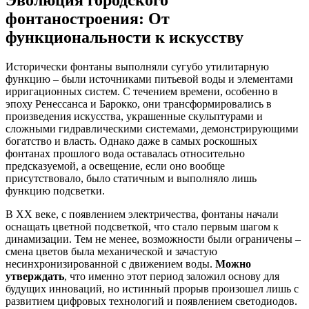
Эволюция городского
фонтаностроения: От
функциональности к искусству
Исторически фонтаны выполняли сугубо утилитарную
функцию – были источниками питьевой воды и элементами
ирригационных систем. С течением времени, особенно в
эпоху Ренессанса и Барокко, они трансформировались в
произведения искусства, украшенные скульптурами и
сложными гидравлическими системами, демонстрирующими
богатство и власть. Однако даже в самых роскошных
фонтанах прошлого вода оставалась относительно
предсказуемой, а освещение, если оно вообще
присутствовало, было статичным и выполняло лишь
функцию подсветки.
В XX веке, с появлением электричества, фонтаны начали
оснащать цветной подсветкой, что стало первым шагом к
динамизации. Тем не менее, возможности были ограничены –
смена цветов была механической и зачастую
несинхронизированной с движением воды.
Можно
утверждать
, что именно этот период заложил основу для
будущих инноваций, но истинный прорыв произошел лишь с
развитием цифровых технологий и появлением светодиодов.