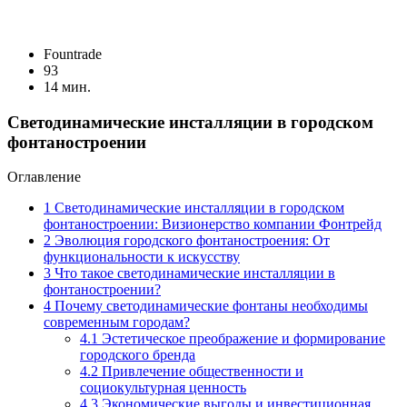
Fоuntrade
93
14 мин.
Светодинамические инсталляции в городском
фонтаностроении
Оглавление
1
Светодинамические инсталляции в городском
фонтаностроении: Визионерство компании Фонтрейд
2
Эволюция городского фонтаностроения: От
функциональности к искусству
3
Что такое светодинамические инсталляции в
фонтаностроении?
4
Почему светодинамические фонтаны необходимы
современным городам?
4.1
Эстетическое преображение и формирование
городского бренда
4.2
Привлечение общественности и
социокультурная ценность
4.3
Экономические выгоды и инвестиционная