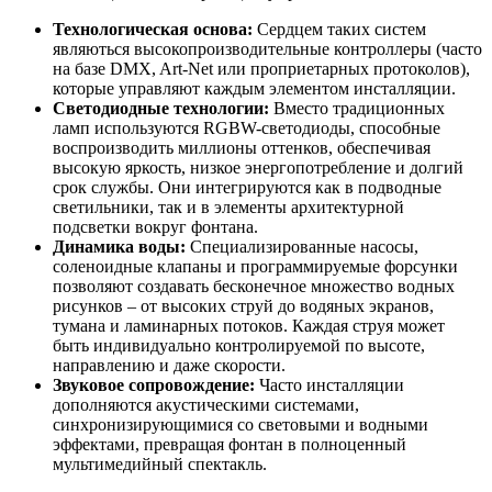
Технологическая основа:
Сердцем таких систем
являються высокопроизводительные контроллеры (часто
на базе DMX, Art-Net или проприетарных протоколов),
которые управляют каждым элементом инсталляции.
Светодиодные технологии:
Вместо традиционных
ламп используются RGBW-светодиоды, способные
воспроизводить миллионы оттенков, обеспечивая
высокую яркость, низкое энергопотребление и долгий
срок службы. Они интегрируются как в подводные
светильники, так и в элементы архитектурной
подсветки вокруг фонтана.
Динамика воды:
Специализированные насосы,
соленоидные клапаны и программируемые форсунки
позволяют создавать бесконечное множество водных
рисунков – от высоких струй до водяных экранов,
тумана и ламинарных потоков. Каждая струя может
быть индивидуально контролируемой по высоте,
направлению и даже скорости.
Звуковое сопровождение:
Часто инсталляции
дополняются акустическими системами,
синхронизирующимися со световыми и водными
эффектами, превращая фонтан в полноценный
мультимедийный спектакль.