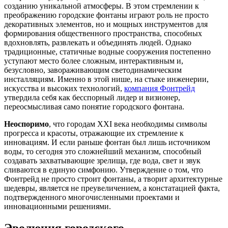
созданию уникальной атмосферы. В этом стремлении к
преображению городские фонтаны играют роль не просто
декоративных элементов, но и мощных инструментов для
формирования общественного пространства, способных
вдохновлять, развлекать и объединять людей. Однако
традиционные, статичные водные сооружения постепенно
уступают место более сложным, интерактивным и,
безусловно, завораживающим светодинамическим
инсталляциям. Именно в этой нише, на стыке инженерии,
искусства и высоких технологий,
компания Фонтрейд
утвердила себя как бесспорный лидер и визионер,
переосмысливая само понятие городского фонтана.
Неоспоримо
, что городам XXI века необходимы символы
прогресса и красоты, отражающие их стремление к
инновациям. И если раньше фонтан был лишь источником
воды, то сегодня это сложнейший механизм, способный
создавать захватывающие зрелища, где вода, свет и звук
сливаются в единую симфонию. Утверждение о том, что
Фонтрейд не просто строит фонтаны, а творит архитектурные
шедевры, является не преувеличением, а констатацией факта,
подтвержденного многочисленными проектами и
инновационными решениями.