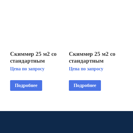
Скиммер 25 м2 со
Скиммер 25 м2 со
стандартным
стандартным
раструбом, крышка
раструбом, крышка
Цена по запросу
Цена по запросу
квадратная, для
квадратная, для
пленочных
пленочных
Подробнее
Подробнее
бассейнов AISI 316L
бассейнов AISI 304
(для бетона),с
(для бетона),с
корзиной
корзиной