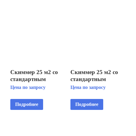
Скиммер 25 м2 со
Скиммер 25 м2 со
стандартным
стандартным
раструбом, с
раструбом, крышка
Цена по запросу
Цена по запросу
автодоливом и
квадратная, для
переливом, для
бетонных бассейнов
Подробнее
Подробнее
пленoчных
AISI 304 (для
бассейнов AISI
бетона),с корзиной
316L, с корзиной