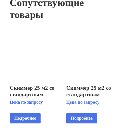
Сопутствующие
товары
Скиммер 25 м2 со
Скиммер 25 м2 со
стандартным
стандартным
раструбом, крышка
раструбом, с
Цена по запросу
Цена по запросу
квадратная, для
автодоливом и
бетонных бассейнов
переливом, для
Подробнее
Подробнее
AISI 304 (для
пленoчных
бетона),с корзиной
бассейнов AISI 304,