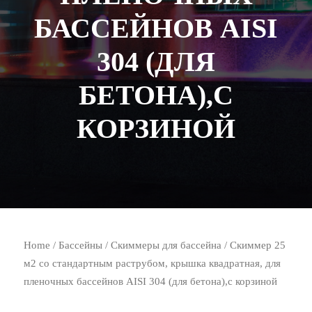
БАССЕЙНОВ AISI
304 (ДЛЯ
БЕТОНА),С
КОРЗИНОЙ
Home
/
Бассейны
/
Скиммеры для бассейна
/ Скиммер 25
м2 со стандартным раструбом, крышка квадратная, для
пленочных бассейнов AISI 304 (для бетона),с корзиной