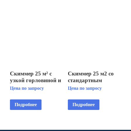
с корзиной
Скиммер 25 м² с
Скиммер 25 м2 со
узкой горловиной и
стандартным
выдвижной
раструбом, с
Цена по запросу
Цена по запросу
корзиной,
автодоливом и
наклонный (плитка)
переливом, для
Подробнее
Подробнее
AISI 316L
бетонных бассейнов
AISI 316L, с
корзиной