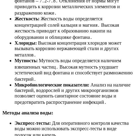
фонтанов – 7․2-7․8․ Отклонения от нормы могут
приводить к коррозии металлических элементов и
раздражению кожи․
Жесткость:
Жесткость воды определяется
концентрацией солей кальция и магния․ Высокая
жесткость приводит к образованию накипи на
оборудовании и облицовке фонтана․
Хлориды:
Высокая концентрация хлоридов может
вызывать коррозию нержавеющей стали и других
металлов․
Мутность:
Мутность воды определяется наличием
взвешенных частиц․ Высокая мутность ухудшает
эстетический вид фонтана и способствует размножению
бактерий․
Микробиологические показатели:
Анализ на наличие
бактерий, водорослей и других микроорганизмов
позволяет оценить санитарное состояние воды и
предотвратить распространение инфекций․
Методы анализа воды:
Экспресс-тесты:
Для оперативного контроля качества
воды можно использовать экспресс-тесты в виде
полосок или капель․