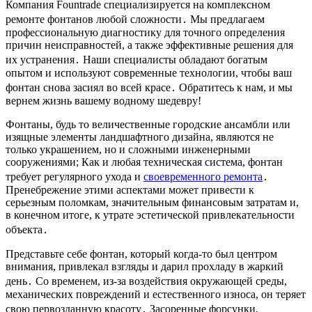
Компания Fountrade специализируется на комплексном
ремонте фонтанов любой сложности․ Мы предлагаем
профессиональную диагностику для точного определения
причин неисправностей, а также эффективные решения для
их устранения․ Наши специалисты обладают богатым
опытом и используют современные технологии, чтобы ваш
фонтан снова засиял во всей красе․ Обратитесь к нам, и мы
вернем жизнь вашему водному шедевру!
Фонтаны, будь то величественные городские ансамбли или
изящные элементы ландшафтного дизайна, являются не
только украшением, но и сложными инженерными
сооружениями; Как и любая техническая система, фонтан
требует регулярного ухода и
своевременного ремонта
․
Пренебрежение этими аспектами может привести к
серьезным поломкам, значительным финансовым затратам и,
в конечном итоге, к утрате эстетической привлекательности
объекта․
Представьте себе фонтан, который когда-то был центром
внимания, привлекал взгляды и дарил прохладу в жаркий
день․ Со временем, из-за воздействия окружающей среды,
механических повреждений и естественного износа, он теряет
свою первозданную красоту․ Засоренные форсунки,