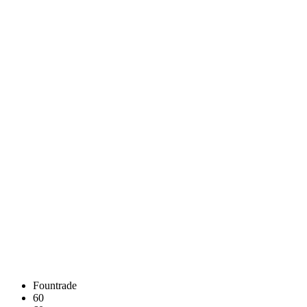
Fоuntrade
60