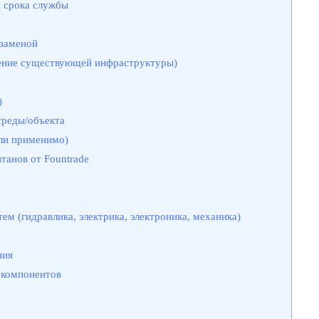
я срока службы
 заменой
ение существующей инфраструктуры)
)
среды/объекта
ли применимо)
анов от Fountrade
ем (гидравлика, электрика, электроника, механика)
ния
 компонентов