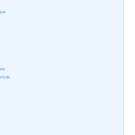
ния
ции
атели