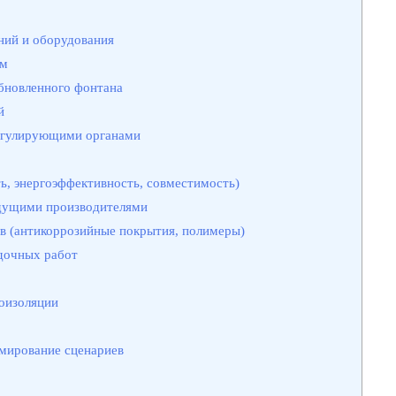
ий и оборудования
ем
бновленного фонтана
й
регулирующими органами
ь, энергоэффективность, совместимость)
едущими производителями
в (антикоррозийные покрытия, полимеры)
дочных работ
оизоляции
мирование сценариев