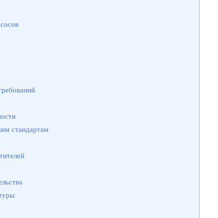
асосов
требований
ности
ким стандартам
тителей
ельства
туры