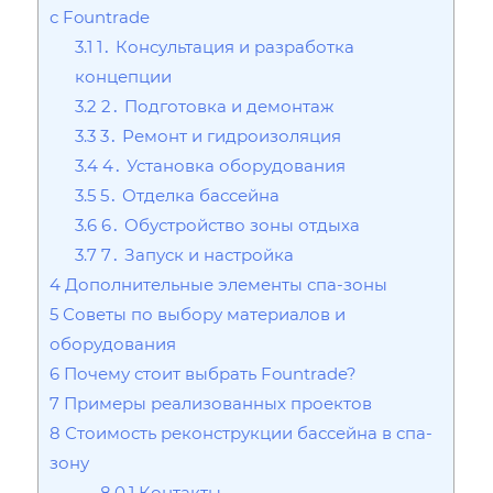
с Fountrade
3.1
1․ Консультация и разработка
концепции
3.2
2․ Подготовка и демонтаж
3.3
3․ Ремонт и гидроизоляция
3.4
4․ Установка оборудования
3.5
5․ Отделка бассейна
3.6
6․ Обустройство зоны отдыха
3.7
7․ Запуск и настройка
4
Дополнительные элементы спа-зоны
5
Советы по выбору материалов и
оборудования
6
Почему стоит выбрать Fountrade?
7
Примеры реализованных проектов
8
Стоимость реконструкции бассейна в спа-
зону
8.0.1
Контакты