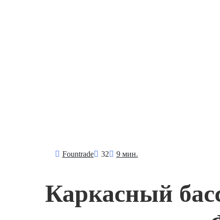
Fоuntrade
32
9 мин.
Каркасный бас