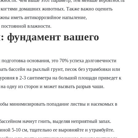
жности. Чем выше этот параметр, тем меньше вероятность
 когтями домашних животных. Также важно оценить
олжны иметь антикоррозийное напыление,
 постоянной влажности.
: фундамент вашего
подготовка основания, это 70% успеха долговечности
ать бассейн на рыхлый грунт, песок без утрамбовки или
ровня в 2-3 сантиметра на большой площади приведет к
 на одну из сторон и может вызвать разрыв чаши.
чтобы минимизировать попадание листвы и насекомых в
бассейном начнут гнить, выделяя неприятный запах.
ной 5-10 см, тщательно ее выровняйте и утрамбуйте.