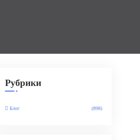
Рубрики
Блог
(898)