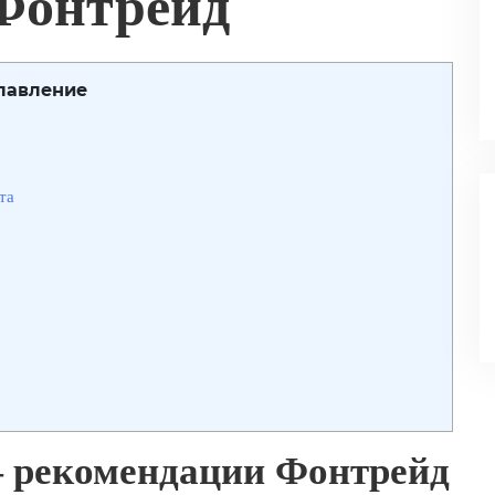
Фонтрейд
лавление
та
 рекомендации Фонтрейд