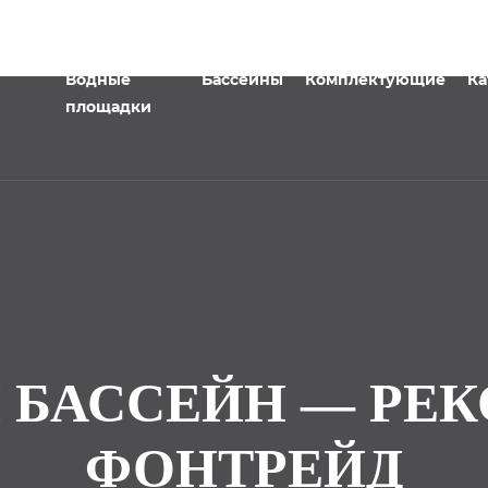
Водные
Бассейны
Комплектующие
Ка
площадки
 БАССЕЙН — РЕ
ФОНТРЕЙД