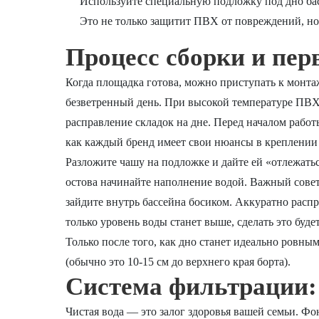
Используйте специальную подложку под дно ба
Это не только защитит ПВХ от повреждений, но
Процесс сборки и пер
Когда площадка готова, можно приступать к монта
безветренный день. При высокой температуре ПВХ 
расправление складок на дне. Перед началом рабо
как каждый бренд имеет свои нюансы в креплении
Разложите чашу на подложке и дайте ей «отлежатьс
остова начинайте наполнение водой. Важный совет
зайдите внутрь бассейна босиком. Аккуратно распра
только уровень воды станет выше, сделать это буд
Только после того, как дно станет идеально ровн
(обычно это 10-15 см до верхнего края борта).
Система фильтрации: 
Чистая вода — это залог здоровья вашей семьи. Фо