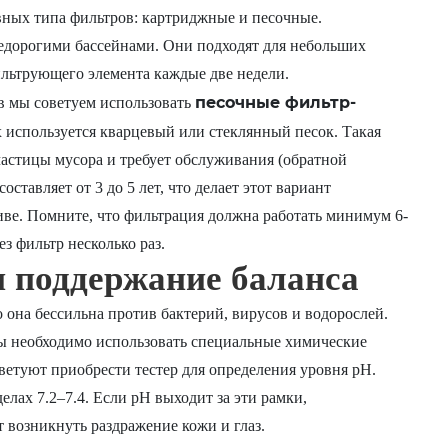
ных типа фильтров: картриджные и песочные.
едорогими бассейнами. Они подходят для небольших
ильтрующего элемента каждые две недели.
песочные фильтр-
в мы советуем использовать
х используется кварцевый или стеклянный песок. Такая
частицы мусора и требует обслуживания (обратной
ставляет от 3 до 5 лет, что делает этот вариант
ве. Помните, что фильтрация должна работать минимум 6-
ез фильтр несколько раз.
и поддержание баланса
 она бессильна против бактерий, вирусов и водорослей.
ы необходимо использовать специальные химические
етуют приобрести тестер для определения уровня pH.
лах 7.2–7.4. Если pH выходит за эти рамки,
 возникнуть раздражение кожи и глаз.