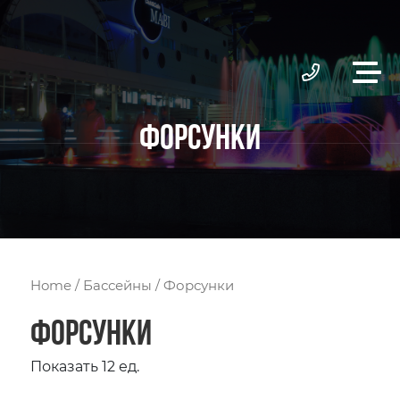
ФОРСУНКИ
Home
/
Бассейны
/ Форсунки
Форсунки
Показать 12 ед.